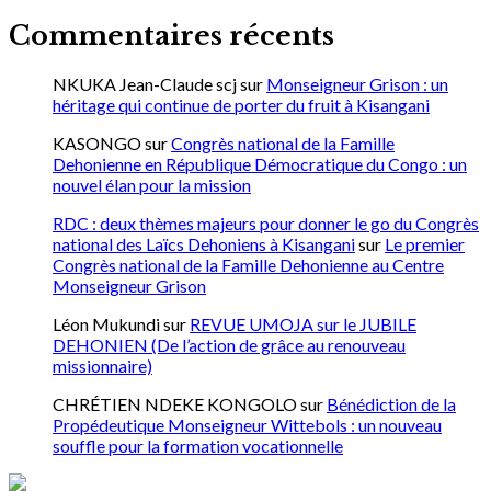
Commentaires récents
NKUKA Jean-Claude scj
sur
Monseigneur Grison : un
héritage qui continue de porter du fruit à Kisangani
KASONGO
sur
Congrès national de la Famille
Dehonienne en République Démocratique du Congo : un
nouvel élan pour la mission
RDC : deux thèmes majeurs pour donner le go du Congrès
national des Laïcs Dehoniens à Kisangani
sur
Le premier
Congrès national de la Famille Dehonienne au Centre
Monseigneur Grison
Léon Mukundi
sur
REVUE UMOJA sur le JUBILE
DEHONIEN (De l’action de grâce au renouveau
missionnaire)
CHRÉTIEN NDEKE KONGOLO
sur
Bénédiction de la
Propédeutique Monseigneur Wittebols : un nouveau
souffle pour la formation vocationnelle