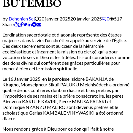
BUTEMBO
by
Dehonien Scj
20 janvier 2025
20 janvier 2025
0
517
Share
0
L’ordination sacerdotale et diaconale représente des étapes
majeures dans la vie d’un chrétien appelé au service de l’Église.
Ces deux sacrements sont au cœur de la hiérarchie
ecclésiastique et incarnent la mission du clergé, qui a pour
vocation de servir Dieu et les fidèles. Ils sont considérés comme
des dons divins qui confèrent des grâces particulières pour
mener à bien cette mission spirituelle.
Le 16 Janvier 2025, en la paroisse Isidore BAKANJA de
Kiragho, Monseigneur Sikuli PALUKU Melchisédech a ordonné
quatre de nos confrères dont un diacre et trois prêtres par
l’imposition de ses mains et la prière consécratoire, les pères
Bienvenu KAKULE KAVIRI, Pierre MBUSA FATAKI et
Dominique NZANZU MALIRO sont devenus prêtres et le
scholastique Gerlas KAMBALE VINYWASIKI a été ordonné
diacre.
Nous rendons grâce à Dieu pour ce don qu’il fait à notre