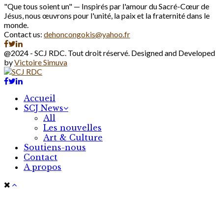
"Que tous soient un" — Inspirés par l'amour du Sacré-Cœur de
Jésus, nous œuvrons pour l'unité, la paix et la fraternité dans le
monde.
Contact us:
dehoncongokis@yahoo.fr
Facebook
Twitter
Linkedin
@2024 - SCJ RDC. Tout droit réservé. Designed and Developed
by
Victoire Simuva
Facebook
Twitter
Linkedin
Accueil
SCJ News
All
Les nouvelles
Art & Culture
Soutiens-nous
Contact
A propos