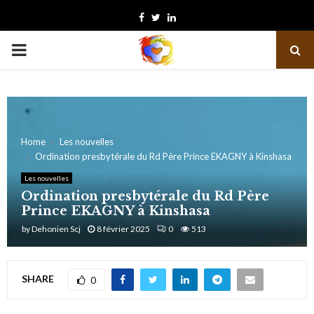
Facebook
Twitter
Linkedin
PRIMARY
MENU
Home
Les nouvelles
Ordination presbytérale du Rd Père Prince EKAGNY à Kinshasa
Les nouvelles
Ordination presbytérale du Rd Père
Prince EKAGNY à Kinshasa
by
Dehonien Scj
8 février 2025
0
513
SHARE
0