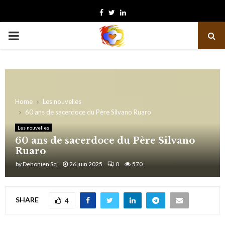
Facebook
Twitter
Linkedin
PRIMARY
MENU
Home
Les nouvelles
60 ans de sacerdoce du Père Silvano Ruaro
Les nouvelles
60 ans de sacerdoce du Père Silvano
Ruaro
by
Dehonien Scj
26 juin 2025
0
570
SHARE
4