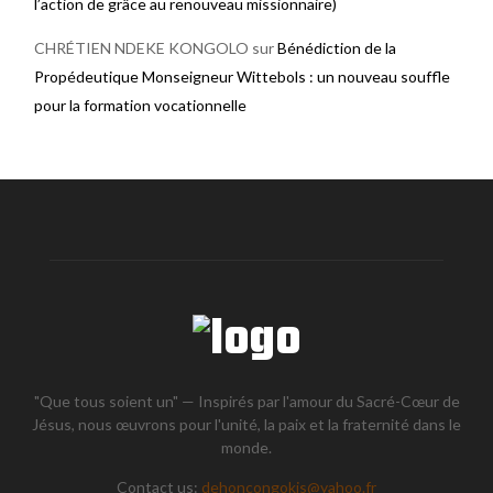
l’action de grâce au renouveau missionnaire)
CHRÉTIEN NDEKE KONGOLO
sur
Bénédiction de la
Propédeutique Monseigneur Wittebols : un nouveau souffle
pour la formation vocationnelle
"Que tous soient un" — Inspirés par l'amour du Sacré-Cœur de
Jésus, nous œuvrons pour l'unité, la paix et la fraternité dans le
monde.
Contact us:
dehoncongokis@yahoo.fr