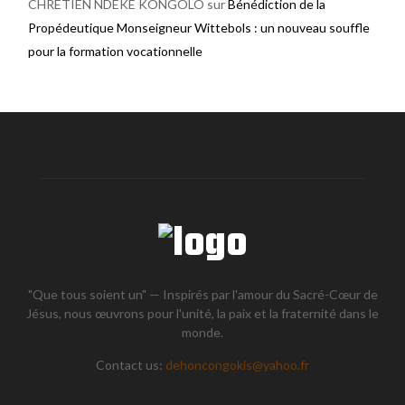
CHRÉTIEN NDEKE KONGOLO
sur
Bénédiction de la
Propédeutique Monseigneur Wittebols : un nouveau souffle
pour la formation vocationnelle
"Que tous soient un" — Inspirés par l'amour du Sacré-Cœur de
Jésus, nous œuvrons pour l'unité, la paix et la fraternité dans le
monde.
Contact us:
dehoncongokis@yahoo.fr