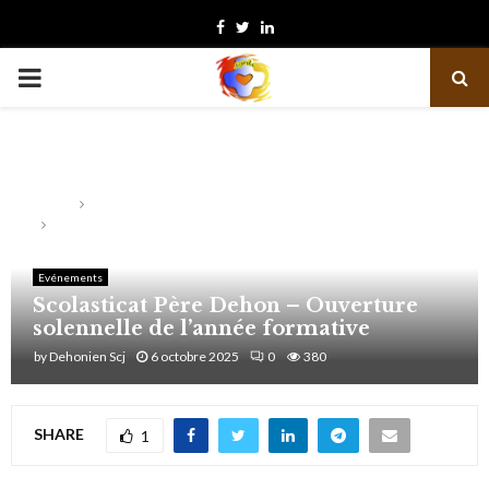
Facebook
Twitter
Linkedin
PRIMARY
MENU
Home
Evénements
Scolasticat Père Dehon – Ouverture solennelle de l’année
formative
Evénements
Scolasticat Père Dehon – Ouverture
solennelle de l’année formative
by
Dehonien Scj
6 octobre 2025
0
380
SHARE
1