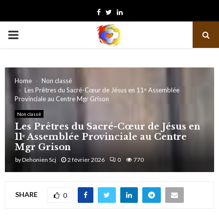
Facebook
Twitter
Linkedin
PRIMARY
MENU
Home
Non classé
Les Prêtres du Sacré-Cœur de Jésus en 11ᵉ Assemblée
Provinciale au Centre Mgr Grison
Non classé
Les Prêtres du Sacré-Cœur de Jésus en
11ᵉ Assemblée Provinciale au Centre
Mgr Grison
by
Dehonien Scj
2 février 2026
0
770
SHARE
0