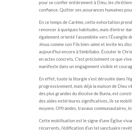
pour se confier entièrement à Dieu, les chrétien
confiance. Quitter ses assurances humaines pour 
En ce temps de Carême, cette exhortation prend 
renoncer à quelques habitudes, mais d’entrer da
également orienté l’assemblée vers l’Évangile de
Jésus comme son Fils bien-aimé et invite les disc
aujourd’hui encore à Simbiliabo. Écouter le Christ
en actes concrets. C’est précisément ce que viven
manifeste dans un engagement visible et coura
En effet, toute la liturgie s’est déroulée dans l’
progressivement, mais déjà la maison de Dieu vib
des plus grandes du diocèse de Bunia, est const
des aides extérieures significatives, ils se mobi
moyens. Offrandes, travaux communautaires, init
Cette mobilisation est le signe d’une Église viva
récurrents, l’édification d’un tel sanctuaire revê