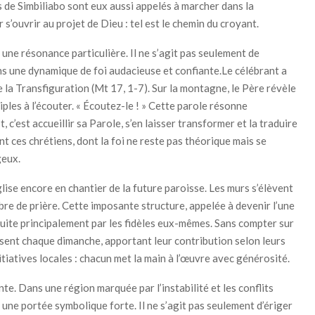
s de Simbiliabo sont eux aussi appelés à marcher dans la
s’ouvrir au projet de Dieu : tel est le chemin du croyant.
une résonance particulière. Il ne s’agit pas seulement de
ns une dynamique de foi audacieuse et confiante.Le célébrant a
 la Transfiguration (Mt 17, 1-7). Sur la montagne, le Père révèle
iples à l’écouter. « Écoutez-le ! » Cette parole résonne
, c’est accueillir sa Parole, s’en laisser transformer et la traduire
t ces chrétiens, dont la foi ne reste pas théorique mais se
geux.
église encore en chantier de la future paroisse. Les murs s’élèvent
re de prière. Cette imposante structure, appelée à devenir l’une
ruite principalement par les fidèles eux-mêmes. Sans compter sur
lisent chaque dimanche, apportant leur contribution selon leurs
iatives locales : chacun met la main à l’œuvre avec générosité.
nte. Dans une région marquée par l’instabilité et les conflits
t une portée symbolique forte. Il ne s’agit pas seulement d’ériger