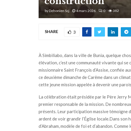
construction
by
Dehonien Scj
4 mars 2026
0
382
SHARE
3
À Simbiliabo, dans la ville de Bunia, quelque cho
élévation, c’est une communauté vivante qui se co
missionnaire Saint François d’Assise, confiée au
ce deuxième dimanche de Carême dans un climat 
cette jeune mission appelée à devenir une paro
La célébration était présidée par le Père Jer
premier responsable de la mission. De nombreux 
présents. Leur participation massive témoigne d
ardent de voir grandir l’Église locale.Dans son ho
d’Abraham, modèle de foi et d’abandon. Comme le 