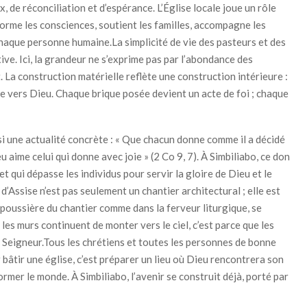
, de réconciliation et d’espérance. L’Église locale joue un rôle
orme les consciences, soutient les familles, accompagne les
chaque personne humaine.La simplicité de vie des pasteurs et des
tive. Ici, la grandeur ne s’exprime pas par l’abondance des
La construction matérielle reflète une construction intérieure :
e vers Dieu. Chaque brique posée devient un acte de foi ; chaque
si une actualité concrète : « Que chacun donne comme il a décidé
 aime celui qui donne avec joie » (2 Co 9, 7). À Simbiliabo, ce don
et qui dépasse les individus pour servir la gloire de Dieu et le
d’Assise n’est pas seulement un chantier architectural ; elle est
a poussière du chantier comme dans la ferveur liturgique, se
i les murs continuent de monter vers le ciel, c’est parce que les
e Seigneur.Tous les chrétiens et toutes les personnes de bonne
 bâtir une église, c’est préparer un lieu où Dieu rencontrera son
ormer le monde. À Simbiliabo, l’avenir se construit déjà, porté par