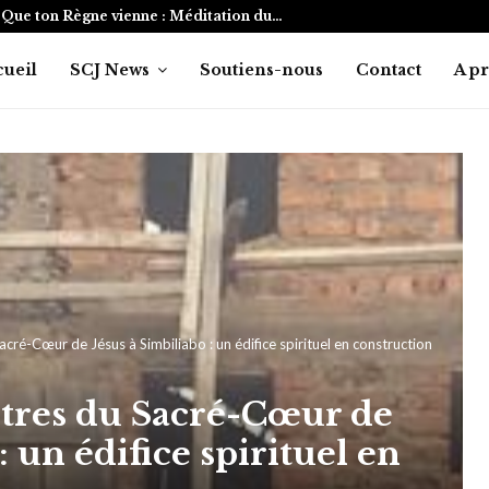
Que ton Règne vienne : Méditation du…
cueil
SCJ News
Soutiens-nous
Contact
A p
acré-Cœur de Jésus à Simbiliabo : un édifice spirituel en construction
êtres du Sacré-Cœur de
: un édifice spirituel en