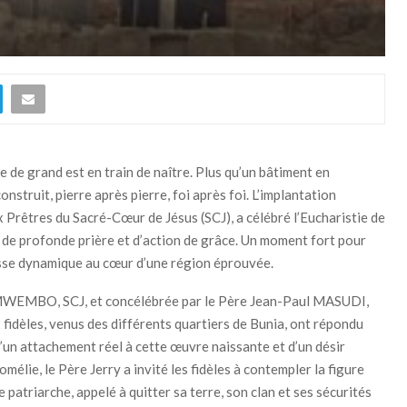
se de grand est en train de naître. Plus qu’un bâtiment en
nstruit, pierre après pierre, foi après foi. L’implantation
x Prêtres du Sacré-Cœur de Jésus (SCJ), a célébré l’Eucharistie de
de profonde prière et d’action de grâce. Un moment fort pour
isse dynamique au cœur d’une région éprouvée.
ry MWEMBO, SCJ, et concélébrée par le Père Jean-Paul MASUDI,
fidèles, venus des différents quartiers de Bunia, ont répondu
’un attachement réel à cette œuvre naissante et d’un désir
mélie, le Père Jerry a invité les fidèles à contempler la figure
patriarche, appelé à quitter sa terre, son clan et ses sécurités