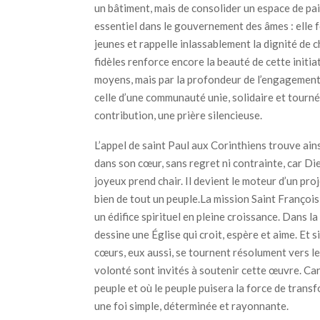
un bâtiment, mais de consolider un espace de paix
essentiel dans le gouvernement des âmes : elle f
jeunes et rappelle inlassablement la dignité de 
fidèles renforce encore la beauté de cette initia
moyens, mais par la profondeur de l’engagement. 
celle d’une communauté unie, solidaire et tourné
contribution, une prière silencieuse.
L’appel de saint Paul aux Corinthiens trouve ain
dans son cœur, sans regret ni contrainte, car Dieu
joyeux prend chair. Il devient le moteur d’un proj
bien de tout un peuple.La mission Saint François 
un édifice spirituel en pleine croissance. Dans l
dessine une Église qui croit, espère et aime. Et s
cœurs, eux aussi, se tournent résolument vers l
volonté sont invités à soutenir cette œuvre. Car
peuple et où le peuple puisera la force de transf
une foi simple, déterminée et rayonnante.