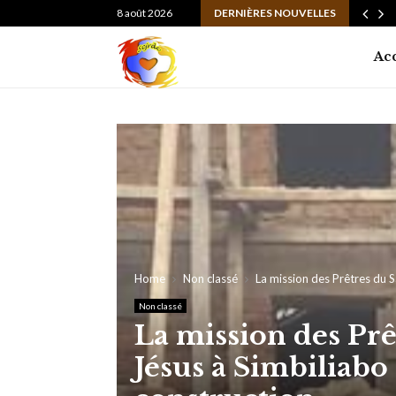
ire de la Paroisse Sainte Thérèse de…
8 août 2026
DERNIÈRES NOUVELLES
Ac
Home
Non classé
La mission des Prêtres du S
Non classé
La mission des Pr
Jésus à Simbiliabo 