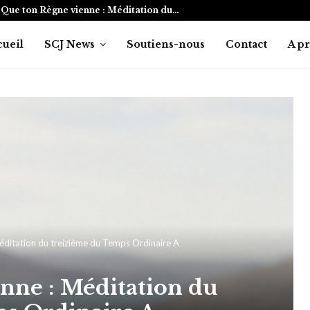
Que ton Règne vienne : Méditation du…
cueil
SCJ News
Soutiens-nous
Contact
A p
éditation du treizième du Temps Ordinaire A
nne : Méditation du