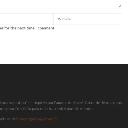
er for the next time I comment.
tous soient un" — Inspirés par l'amour du Sacré-Cœur de Jésus, nous
s pour l'unité, la paix et la fraternité dans le monde.
ct us:
dehoncongokis@yahoo.fr