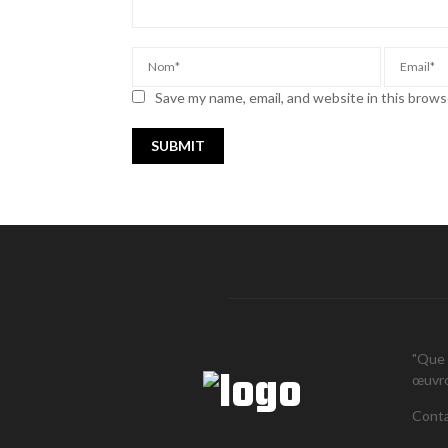
Save my name, email, and website in this brows
"Que 
œuvron
Conta