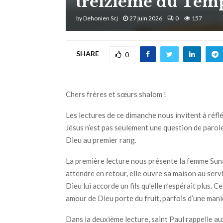
treizième du Temp
by
Dehonien Scj
27 juin 2026
0
157
SHARE
0
Chers frères et sœurs shalom !
Les lectures de ce dimanche nous invitent à réfléc
Jésus n’est pas seulement une question de paroles
Dieu au premier rang.
La première lecture nous présente la femme Suna
attendre en retour, elle ouvre sa maison au serv
Dieu lui accorde un fils qu’elle n’espérait plus.
amour de Dieu porte du fruit, parfois d’une mani
Dans la deuxième lecture, saint Paul rappelle a