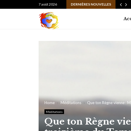
 de l’année formative à la Propédeutique…
7 août 2026
DERNIÈRES NOUVELLES
Ac
Home
Méditations
Que ton Règne vienne : M
Méditations
Que ton Règne vie