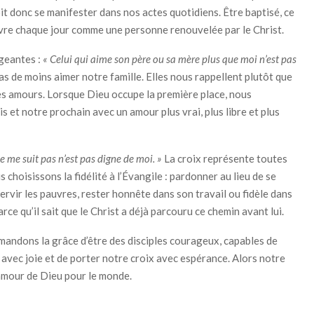
oit donc se manifester dans nos actes quotidiens. Être baptisé, ce
 vivre chaque jour comme une personne renouvelée par le Christ.
igeantes :
« Celui qui aime son père ou sa mère plus que moi n’est pas
 de moins aimer notre famille. Elles nous rappellent plutôt que
res amours. Lorsque Dieu occupe la première place, nous
 et notre prochain avec un amour plus vrai, plus libre et plus
ne me suit pas n’est pas digne de moi. »
La croix représente toutes
 choisissons la fidélité à l’Évangile : pardonner au lieu de se
ervir les pauvres, rester honnête dans son travail ou fidèle dans
rce qu’il sait que le Christ a déjà parcouru ce chemin avant lui.
mandons la grâce d’être des disciples courageux, capables de
r avec joie et de porter notre croix avec espérance. Alors notre
amour de Dieu pour le monde.