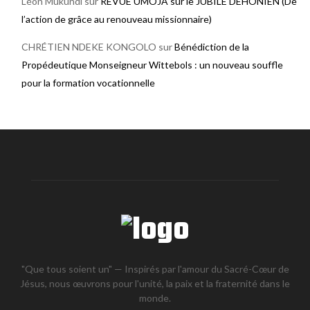
Léon Mukundi
sur
REVUE UMOJA sur le JUBILE DEHONIEN (De
l’action de grâce au renouveau missionnaire)
CHRÉTIEN NDEKE KONGOLO
sur
Bénédiction de la
Propédeutique Monseigneur Wittebols : un nouveau souffle
pour la formation vocationnelle
"Que tous soient un" — Inspirés par l'amour du Sacré-Cœur de
Jésus, nous œuvrons pour l'unité, la paix et la fraternité dans le
monde.